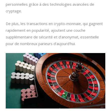
personnelles grâce à des technologies avancées de
cryptage.
De plus, les transactions en crypto-monnaie, qui gagnent
rapidement en popularité, ajoutent une couche
supplémentaire de sécurité et d’anonymat, essentielle
pour de nombreux parieurs d’aujourd’hui.