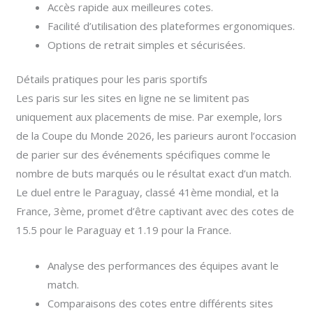
Accès rapide aux meilleures cotes.
Facilité d’utilisation des plateformes ergonomiques.
Options de retrait simples et sécurisées.
Détails pratiques pour les paris sportifs
Les paris sur les sites en ligne ne se limitent pas
uniquement aux placements de mise. Par exemple, lors
de la Coupe du Monde 2026, les parieurs auront l’occasion
de parier sur des événements spécifiques comme le
nombre de buts marqués ou le résultat exact d’un match.
Le duel entre le Paraguay, classé 41ème mondial, et la
France, 3ème, promet d’être captivant avec des cotes de
15.5 pour le Paraguay et 1.19 pour la France.
Analyse des performances des équipes avant le
match.
Comparaisons des cotes entre différents sites