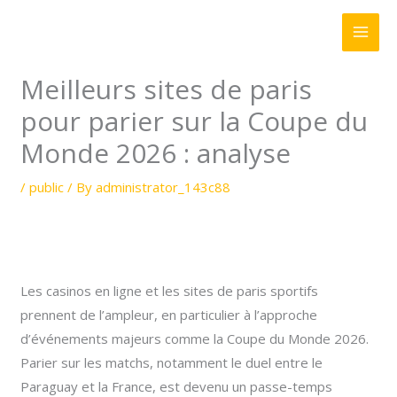
Skip
to
content
Meilleurs sites de paris
pour parier sur la Coupe du
Monde 2026 : analyse
/
public
/ By
administrator_143c88
Les casinos en ligne et les sites de paris sportifs
prennent de l’ampleur, en particulier à l’approche
d’événements majeurs comme la Coupe du Monde 2026.
Parier sur les matchs, notamment le duel entre le
Paraguay et la France, est devenu un passe-temps