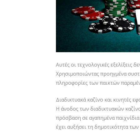
Αυτές οι τεχνολογικές εξελίξεις δ
Χρησιμοποιώντας προηγμένα συστή
πληροφορίες των παικτών παραμένο
Διαδικτυακά καζίνο και κινητές ε
Η άνοδος των διαδικτυακών καζίνο 
πρόσβαση σε αγαπημένα παιχνίδια 
έχει αυξήσει τη δημοτικότητα των 