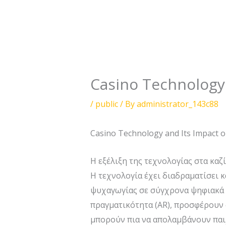
Skip
to
content
Casino Technology 
/
public
/ By
administrator_143c88
Casino Technology and Its Impact o
Η εξέλιξη της τεχνολογίας στα καζ
Η τεχνολογία έχει διαδραματίσει 
ψυχαγωγίας σε σύγχρονα ψηφιακά ο
πραγματικότητα (AR), προσφέρουν σ
μπορούν πια να απολαμβάνουν παιχν