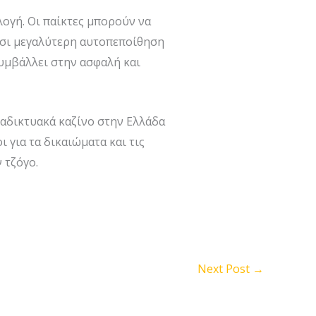
λογή. Οι παίκτες μπορούν να
έτσι μεγαλύτερη αυτοπεποίθηση
συμβάλλει στην ασφαλή και
ιαδικτυακά καζίνο στην Ελλάδα
 για τα δικαιώματα και τις
 τζόγο.
Next Post
→