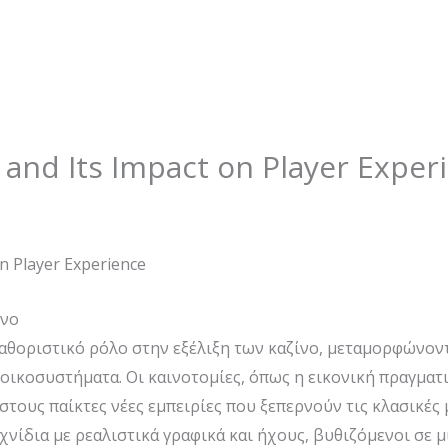
and Its Impact on Player Exper
n Player Experience
ίνο
καθοριστικό ρόλο στην εξέλιξη των καζίνο, μεταμορφώνο
ικοσυστήματα. Οι καινοτομίες, όπως η εικονική πραγματι
τους παίκτες νέες εμπειρίες που ξεπερνούν τις κλασικές 
ίδια με ρεαλιστικά γραφικά και ήχους, βυθιζόμενοι σε μι