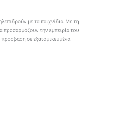
ηλεπιδρούν με τα παιχνίδια. Με τη
α προσαρμόζουν την εμπειρία του
υν πρόσβαση σε εξατομικευμένα